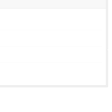
•
•
•
•
•