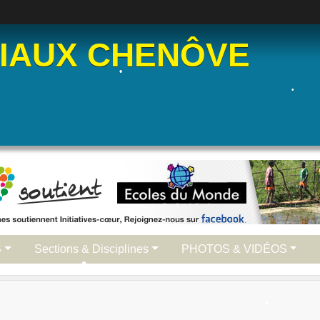
•
IAUX CHENÔVE
•
•
S
Sections & Disciplines
PHOTOS & VIDÉOS
•